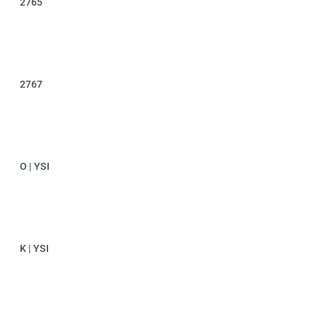
2765
2767
O | YSI
K | YSI