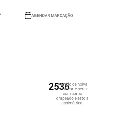
S
AGENDAR MARCAÇÃO
2536
Vestido de noiva
caicai, corte sereia,
com corpo
drapeado e estola
assimétrica.