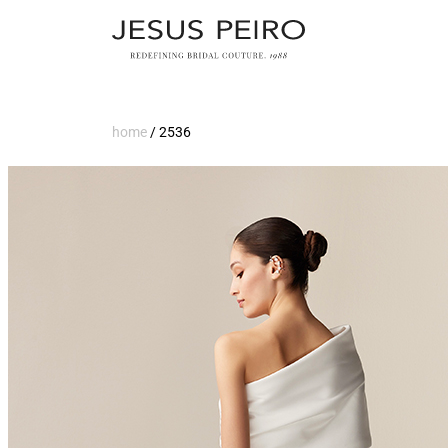
home
/
2536