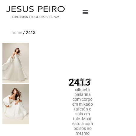
home
/
2413
2413
Vestido de
noiva
silhueta
bailarina
com corpo
em mikado
tafetán e
saia em
tule. Maxi-
estola com
bolsos no
mesmo