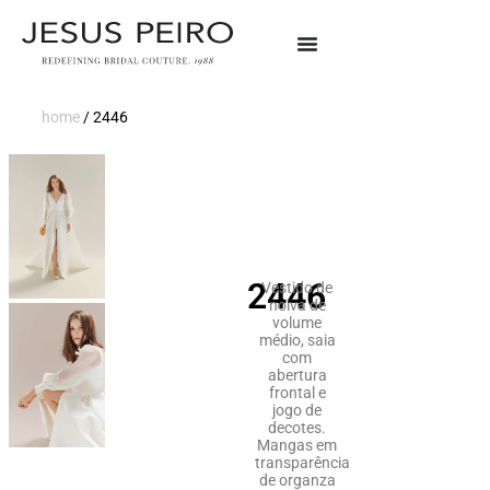
home
/
2446
2446
Vestido de
noiva de
volume
médio, saia
com
abertura
frontal e
jogo de
decotes.
Mangas em
transparência
de organza