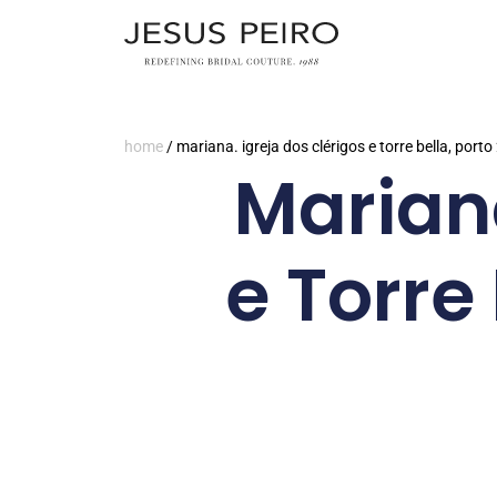
home
/
mariana. igreja dos clérigos e torre bella, port
Mariana
e Torre 